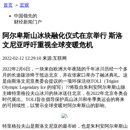
首页
＞
宏观
中国领先的
财经新闻门户
阿尔卑斯山冰块融化仪式在京举行 斯洛
文尼亚呼吁重视全球变暖危机
2022-02-12 12:29:10
来源:互联网
2022年2月6日，一块来自欧洲大年夜陆的千年冰川历经一个多
月的长途跋涉终于抵达北京，并在张家口举办了融冰典礼。这
是由斯洛文尼亚奥委会提议的一项环保活动TOLI（Triglav
Olympic Legendary Ice 的缩写）??将取自朱利安阿尔卑斯山脉
主峰特里格拉夫山冰川的块冰送往北京，在2022年北京冬奥会
时代展出。TOLI旨在倡导保护高山冰川和冬季奥运会的将来
的可持续性，以警示全球变暖对阿尔卑斯山的影响。
特里格拉夫山是斯洛文尼亚的最岑岭，也是朱利安阿尔卑斯山