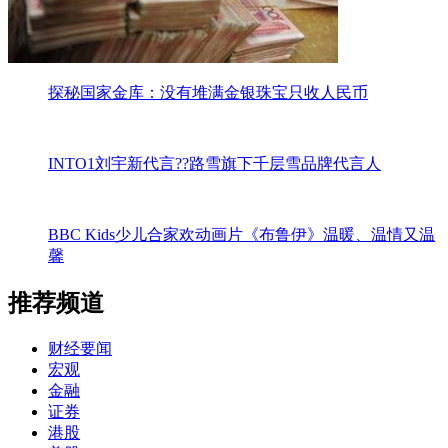
探秘国家金库：没有堆满金银珠宝只收人民币
INTO1刘宇新代言??路雪旗下千层雪品牌代言人
BBC Kids少儿合家欢动画片《布鲁伊》温暖、温情又温
馨
推荐频道
财经要闻
宏观
金融
证券
港股