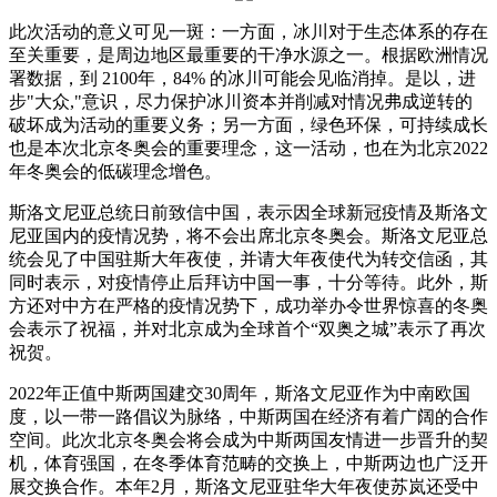
此次活动的意义可见一斑：一方面，冰川对于生态体系的存在
至关重要，是周边地区最重要的干净水源之一。根据欧洲情况
署数据，到 2100年，84% 的冰川可能会见临消掉。是以，进
步"大众,"意识，尽力保护冰川资本并削减对情况弗成逆转的
破坏成为活动的重要义务；另一方面，绿色环保，可持续成长
也是本次北京冬奥会的重要理念，这一活动，也在为北京2022
年冬奥会的低碳理念增色。
斯洛文尼亚总统日前致信中国，表示因全球新冠疫情及斯洛文
尼亚国内的疫情况势，将不会出席北京冬奥会。斯洛文尼亚总
统会见了中国驻斯大年夜使，并请大年夜使代为转交信函，其
同时表示，对疫情停止后拜访中国一事，十分等待。此外，斯
方还对中方在严格的疫情况势下，成功举办令世界惊喜的冬奥
会表示了祝福，并对北京成为全球首个“双奥之城”表示了再次
祝贺。
2022年正值中斯两国建交30周年，斯洛文尼亚作为中南欧国
度，以一带一路倡议为脉络，中斯两国在经济有着广阔的合作
空间。此次北京冬奥会将会成为中斯两国友情进一步晋升的契
机，体育强国，在冬季体育范畴的交换上，中斯两边也广泛开
展交换合作。本年2月，斯洛文尼亚驻华大年夜使苏岚还受中