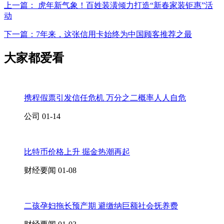
上一篇： 虎年新气象！百姓装潢倾力打造“新春家装钜惠”活
动
下一篇：7年来，这张信用卡始终为中国顾客推荐之最
大家都爱看
携程假票引发信任危机 万分之二概率人人自危
公司
01-14
比特币价格上升 掘金热潮再起
财经要闻
01-08
二孩孕妇拖长预产期 避缴纳巨额社会抚养费