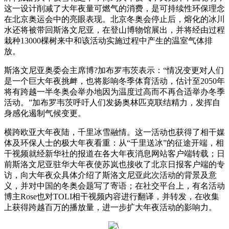
这一设计削减了大年夜量可燃气的消费，是可持续性环保理念
在北京奥运会中的亮眼表现。北京冬奥会停止后，熔化的冰川
水还将被带回斯洛文尼亚，在登山博物馆展出，并将经由过程
栽种13000棵树来中和该活动实施过程中产生的温室气体排
放。
斯洛文尼亚奥委会主席博?加布罗韦茨表示：“情况变更对人们
是一个巨大年夜挑衅，也将影响冬季体育活动，估计至2050年
将有跨越一半冬奥会举办地因为温度过高而不再合适举办冬季
活动。”加布罗韦茨呼吁人们发扬奥林匹克联结精力，发挥自
身感化遏制气候变更。
横跨欧亚大年夜陆，千里冰雪融情。这一活动也获得了相干媒
体及环保人士的极大年夜看重：从“千里送冰”的征途开端，相
干视频就经新华社的报道在各大年夜消息网站客户端转载；日
前斯洛文尼亚驻华大年夜使苏岚也接收了北京日报客户端的专
访，向大年夜众具体介绍了斯洛文尼亚此次活动的背景及意
义，并对中国的冬奥会题写了寄语；在社交平台上，有名活动
博主Rose也对TOLI相干视频内容进行翻译，并转发，在收集
上获得跨越百万的播放量，进一步扩大年夜活动的影响力。