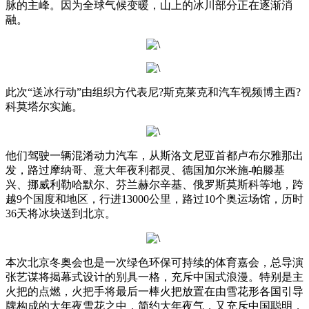
脉的主峰。因为全球气候变暖，山上的冰川部分正在逐渐消
融。
此次“送冰行动”由组织方代表尼?斯克莱克和汽车视频博主西?
科莫塔尔实施。
他们驾驶一辆混淆动力汽车，从斯洛文尼亚首都卢布尔雅那出
发，路过摩纳哥、意大年夜利都灵、德国加尔米施-帕滕基
兴、挪威利勒哈默尔、芬兰赫尔辛基、俄罗斯莫斯科等地，跨
越9个国度和地区，行进13000公里，路过10个奥运场馆，历时
36天将冰块送到北京。
本次北京冬奥会也是一次绿色环保可持续的体育嘉会，总导演
张艺谋将揭幕式设计的别具一格，充斥中国式浪漫。特别是主
火把的点燃，火把手将最后一棒火把放置在由雪花形各国引导
牌构成的大年夜雪花之中，简约大年夜气，又充斥中国聪明，