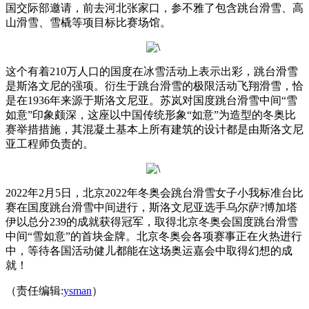
国交际部邀请，前去河北张家口，参不雅了包含跳台滑雪、高
山滑雪、雪橇等项目标比赛场馆。
这个有着210万人口的国度在冰雪活动上表示出彩，跳台滑雪
是斯洛文尼的强项。衍生于跳台滑雪的极限活动飞翔滑雪，恰
是在1936年来源于斯洛文尼亚。苏岚对国度跳台滑雪中间“雪
如意”印象颇深，这座以中国传统形象“如意”为造型的冬奥比
赛举措措施，其混凝土基本上所有建筑的设计都是由斯洛文尼
亚工程师负责的。
2022年2月5日，北京2022年冬奥会跳台滑雪女子小我标准台比
赛在国度跳台滑雪中间进行，斯洛文尼亚选手乌尔萨?博加塔
伊以总分239的成就获得冠军，取得北京冬奥会国度跳台滑雪
中间“雪如意”的首块金牌。北京冬奥会各项赛事正在火热进行
中，等待各国活动健儿都能在这场奥运嘉会中取得幻想的成
就！
（责任编辑:
ysman
）