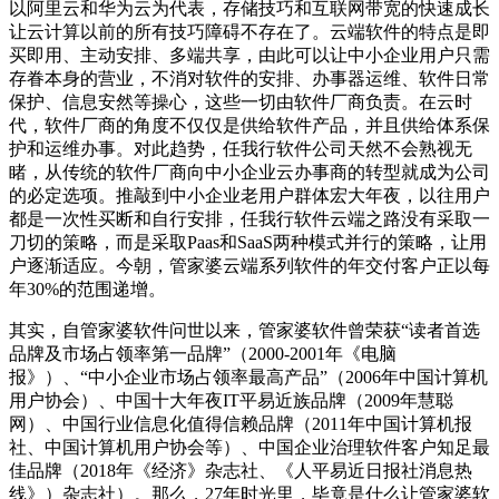
以阿里云和华为云为代表，存储技巧和互联网带宽的快速成长
让云计算以前的所有技巧障碍不存在了。云端软件的特点是即
买即用、主动安排、多端共享，由此可以让中小企业用户只需
存眷本身的营业，不消对软件的安排、办事器运维、软件日常
保护、信息安然等操心，这些一切由软件厂商负责。在云时
代，软件厂商的角度不仅仅是供给软件产品，并且供给体系保
护和运维办事。对此趋势，任我行软件公司天然不会熟视无
睹，从传统的软件厂商向中小企业云办事商的转型就成为公司
的必定选项。推敲到中小企业老用户群体宏大年夜，以往用户
都是一次性买断和自行安排，任我行软件云端之路没有采取一
刀切的策略，而是采取
Paas
和
SaaS
两种模式并行的策略，让用
户逐渐适应。今朝，管家婆云端系列软件的年交付客户正以每
年
30%
的范围递增。
其实，自管家婆软件问世以来，管家婆软件曾荣获
“读者首选
品牌及市场占领率第一品牌”（
2000-2001
年《电脑
报》）、“中小企业市场占领率最高产品”（
2006
年中国计算机
用户协会）、中国十大年夜
IT
平易近族品牌（
2009
年慧聪
网）、中国行业信息化值得信赖品牌（
2011
年中国计算机报
社、中国计算机用户协会等）、中国企业治理软件客户知足最
佳品牌（
2018
年《经济》杂志社、《人平易近日报社消息热
线》）杂志社）。那么，
27
年时光里，毕竟是什么让管家婆软