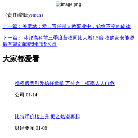
（责任编辑:
ysman
）
上一篇：关彦斌：爱与责任是支教事业中，始终不变的旋律
下一篇： 沐邦高科前三季度营收同比大增1.5倍 收购豪安能源
后有望贡献新利润增长点
大家都爱看
携程假票引发信任危机 万分之二概率人人自危
公司
01-14
比特币价格上升 掘金热潮再起
财经要闻
01-08