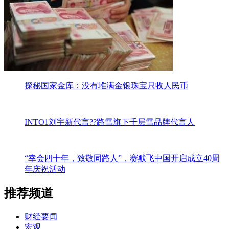
探秘国家金库：没有堆满金银珠宝只收人民币
INTO1刘宇新代言??路雪旗下千层雪品牌代言人
“幸会四十年，致敬同路人”，赛默飞中国开启成立40周
年庆祝活动
推荐频道
财经要闻
宏观