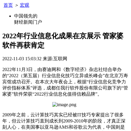
首页
＞
宏观
中国领先的
财经新闻门户
2022年行业信息化成果在京展示 管家婆
软件再获肯定
2022-11-03 15:03:32
来源:互联网
2022
年
11
月
3
日，由赛迪网和《数字经济》杂志社结合举办
的“
2022
（第五届）行业信息化技巧立异成长峰会”在北京万寿
宾馆成功召开。在本次大年夜会上，根据“行业信息化竞争力
评价指标体系”评选，成都任我行软件股份有限公司旗下的“管
家婆”软件荣获“
2022
行业信息化值得信赖品牌”。
2009
年之前，云计算技巧其实已经被
IT
技巧专家提出了很多
年，但云计算技巧直到成长到
2009-2010
年的阶段，才真正深
刻人心，在美国事以亚马逊
AMS
和谷歌云为代表，中国则是