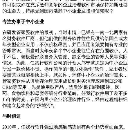
件可以或许在充斥激烈竞争的企业治理软件市场保持如斯旺盛
的生命力，持续受到国内浩瀚中小企业迎接和信赖呢？
专注办事于中小企业
在研发管家婆软件的最初，当时市情上已经有一南一北两家有
名财务软件厂商，但他们做的财务软件往往只供给给国企或大
年夜型企业应用，不仅价格昂贵，并且应用者须要拥有专业的
管帐常识。而当时大年夜多半中小企业往往存在范围较小、人
手不足、老板爱好亲自介入管账、缺乏专业的管帐人员等实际
情况。为此，任我行软件公司的开创人邝宁就决定为中小企业
研发一款价格不贵、操作简单的
“傻瓜化操作”软件，应用者只
要懂营业就能很快上手。就如许，环绕中小企业的治理需求，
管家婆软件从进销存治理应用成长到财务治理应用到
ERP
和
CRM
等应用，先是通用型产品，然后逐渐拓展到服装、医
药、食物饮料和母婴等细分行业范畴。任我行软件用了差不多
15
年的时光，在国内里小企业治理软件行业，经由过程精耕细
作建立起本身的“护城河”。
与时俱进
2010
年，任我行软件强烈地感触感染到有两个趋势劈面而来。