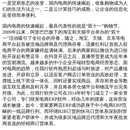
一是贸易形态的改变，国内电商的快速崛起，收集购物成为人
们的生活方法之一。二是云计算技巧的成熟，让企业的信息化
应变得简单便利。
国内电商的快速崛起，最具代表性的就是
“双十一”购物节。
2009
年以来，阿里巴巴旗下的淘宝和天猫平台举办的“双十
一”活动吸引了全社会的存眷，随之，淘宝、天猫、京东等电
商平台起首被浩瀚品牌商及代理商存眷，流量红利让首批入驻
电商平台的商家赚得盆满钵满。后来的商家则以微信为进口纷
纷开设起有赞店等，在抖音开店之后，直播带货更成为近年来
的贸易潮流。越来越多的中小企业开端转型电商经营形态。面
对电商的趋势，任我行软件熟悉到必须与时俱进，对产品赓续
改进、开辟和立异，以适应客户网店订单营业的高效处理，支
撑线上线下营业一体化，同时还要实现商品、库存和资金等数
据互联互通和及时共享，并且将各类仓储平台和物流平台完美
对接。为此，任我行软件公司在
2014
年时专门成立了一家全资
子公司，专门研发电商
ERP
软件，经由几年的摸索，这块营业
成长敏捷，如今，管家婆网店
ERP
成功跻身于中小电商
ERP
范
畴的一线品牌行列。而环绕
B2B
订货的快马订货体系深刻到管
家婆老客户群体中，并成为很多区域品牌总代理和大年夜批发
商首选的经销商订货体系。