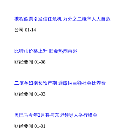
携程假票引发信任危机 万分之二概率人人自危
公司
01-14
比特币价格上升 掘金热潮再起
财经要闻
01-08
二孩孕妇拖长预产期 避缴纳巨额社会抚养费
财经要闻
01-03
奥巴马今年2月将与东盟领导人举行峰会
财经要闻
01-01