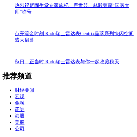
热烈祝贺固生堂专家施杞、严世芸、林毅荣获“国医大
师”称号
点亮流金时刻 Rado瑞士雷达表Centrix晶萃系列快闪空间
盛大启幕
秋日，正当时 Rado瑞士雷达表与你一起收藏秋天
推荐频道
财经要闻
宏观
金融
证券
港股
美股
公司