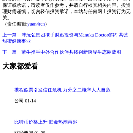
保证或承诺，请读者仅作参考，并请自行核实相关内容。投资
理财需谨慎，切勿轻信投资承诺，本站与任何网上投资行为无
关。
（责任编辑:
yuan4ren
）
上一篇：沣沅弘集团携手财迅投资与Manuka Doctor签约 共营
甜蜜健康事业
下一篇：蒙牛携手中外合作伙伴共铸创新跨界生态圈蓝图
大家都爱看
携程假票引发信任危机 万分之二概率人人自危
公司
01-14
比特币价格上升 掘金热潮再起
财经要闻
01-08